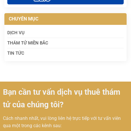
CHUYÊN MỤC
DỊCH VỤ
THÁM TỬ MIỀN BẮC
TIN TỨC
Bạn cần tư vấn dịch vụ thuê thám
tử của chúng tôi?
Cách nhanh nhất, vui lòng liên hệ trực tiếp với tư vấn viên
qua một trong các kênh sau: