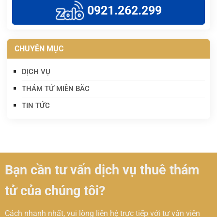
0921.262.299
CHUYÊN MỤC
DỊCH VỤ
THÁM TỬ MIỀN BẮC
TIN TỨC
Bạn cần tư vấn dịch vụ thuê thám
tử của chúng tôi?
Cách nhanh nhất, vui lòng liên hệ trực tiếp với tư vấn viên