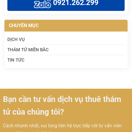
0921.262.299
CHUYÊN MỤC
DỊCH VỤ
THÁM TỬ MIỀN BẮC
TIN TỨC
Bạn cần tư vấn dịch vụ thuê thám
tử của chúng tôi?
Cách nhanh nhất, vui lòng liên hệ trực tiếp với tư vấn viên