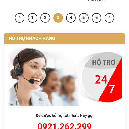
1
2
3
4
5
6
HỖ TRỢ KHÁCH HÀNG
Để được hỗ trợ tốt nhất. Hãy gọi
0921.262.299