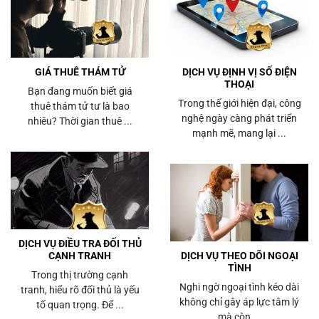
GIÁ THUÊ THÁM TỬ
DỊCH VỤ ĐỊNH VỊ SỐ ĐIỆN
THOẠI
Bạn đang muốn biết giá
Trong thế giới hiện đại, công
thuê thám tử tư là bao
nghệ ngày càng phát triển
nhiêu? Thời gian thuê ...
mạnh mẽ, mang lại ...
DỊCH VỤ ĐIỀU TRA ĐỐI THỦ
CẠNH TRANH
DỊCH VỤ THEO DÕI NGOẠI
TÌNH
Trong thị trường cạnh
Nghi ngờ ngoại tình kéo dài
tranh, hiểu rõ đối thủ là yếu
không chỉ gây áp lực tâm lý
tố quan trọng. Để ...
mà còn ...