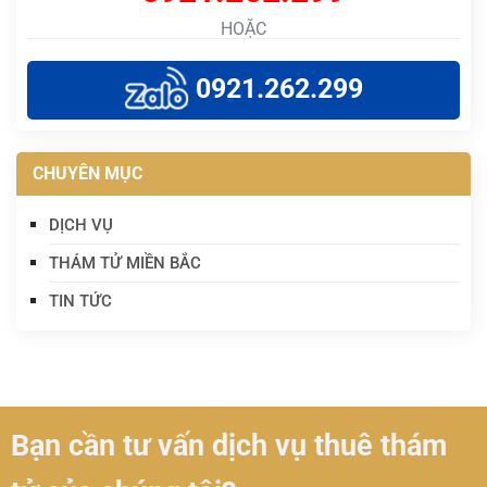
HOẶC
0921.262.299
CHUYÊN MỤC
DỊCH VỤ
THÁM TỬ MIỀN BẮC
TIN TỨC
Bạn cần tư vấn dịch vụ thuê thám