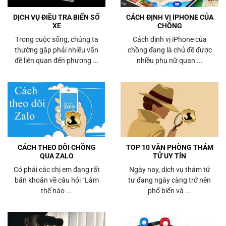
DỊCH VỤ ĐIỀU TRA BIỂN SỐ
CÁCH ĐỊNH VỊ IPHONE CỦA
XE
CHỒNG
Trong cuộc sống, chúng ta
Cách định vị iPhone của
thường gặp phải nhiều vấn
chồng đang là chủ đề được
đề liên quan đến phương ...
nhiều phụ nữ quan ...
CÁCH THEO DÕI CHỒNG
TOP 10 VĂN PHÒNG THÁM
QUA ZALO
TỬ UY TÍN
Có phải các chị em đang rất
Ngày nay, dịch vụ thám tử
băn khoăn về câu hỏi “Làm
tư đang ngày càng trở nên
thế nào ...
phổ biến và ...