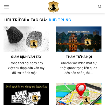
Chuyển
đến
nội
LƯU TRỮ CỦA TÁC GIẢ:
ĐỨC TRUNG
dung
GIÁM ĐỊNH VÂN TAY
THÁM TỬ HÀ NỘI
Trong thời đại ngày nay,
Khi cần xác minh một sự
việc thu thập dấu vân tay
thật quan trọng liên quan
đã trở thành một ...
đến hôn nhân, tài ...